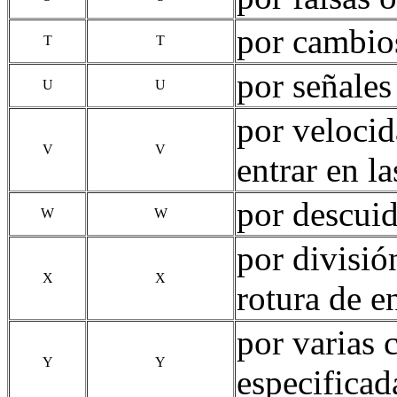
por cambio
T
T
por señales
U
U
por velocid
V
V
entrar en la
por descuid
W
W
por divisió
X
X
rotura de 
por varias 
Y
Y
especificad