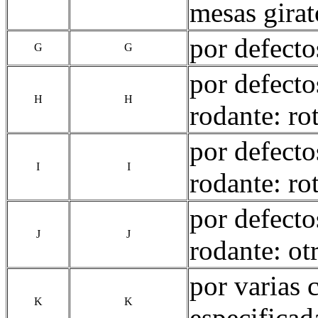
mesas girato
por defecto
G
G
por defecto
H
H
rodante: ro
por defecto
I
I
rodante: rot
por defecto
J
J
rodante: ot
por varias 
K
K
especificad