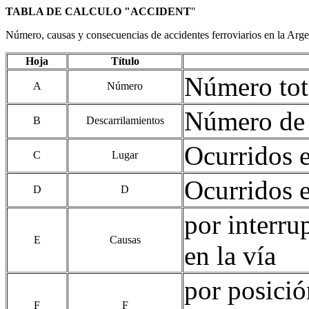
TABLA DE CALCULO "ACCIDENT
"
Número, causas y consecuencias de accidentes ferroviarios en la Arg
Hoja
Título
Número tota
A
Número
Número de 
B
Descarrilamientos
Ocurridos e
C
Lugar
Ocurridos e
D
D
por interru
E
Causas
en la vía
por posició
F
F