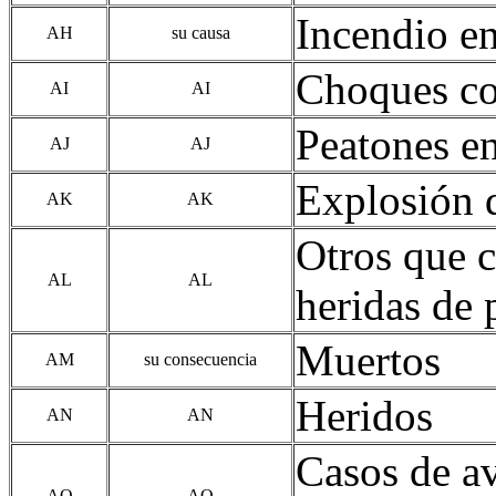
Incendio en
AH
su causa
Choques co
AI
AI
Peatones en
AJ
AJ
Explosión 
AK
AK
Otros que c
AL
AL
heridas de 
Muertos
AM
su consecuencia
Heridos
AN
AN
Casos de av
AO
AO