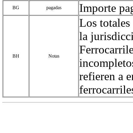
Importe pag
BG
pagadas
Los totales
la jurisdic
Ferrocarril
BH
Notas
incompletos
refieren a 
ferrocarrile