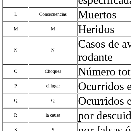
Muertos
L
Consecuencias
Heridos
M
M
Casos de av
N
N
rodante
Número tot
O
Choques
Ocurridos e
P
el lugar
Ocurridos e
Q
Q
por descuid
R
la causa
por falsas 
S
S