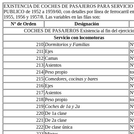
EXISTENCIA DE COCHES DE PASAJEROS PARA SERVICIO
PUBLICO de 1952 a 1959/60, con detalles por línea de ferrocarril e
1955, 1956 y 1957/8. Las variables en las filas son:
Nº de Orden
Designación
COCHES DE PASAJEROS Existencia al fin del ejercici
Servicio con locomotoras
210
Dormitorios y Familias
N
211
Ejes
N
212
Camas
N
213
Asientos
N
214
Peso propio
to
215
Comedores, cocinas y bares
N
216
Ejes
N
217
Asientos
N
218
Peso propio
to
219
Coches de 1a y 2a
N
220
De 1a clase
N
221
De 2a clase
N
222
De clase única
N
223
Mixtos
N