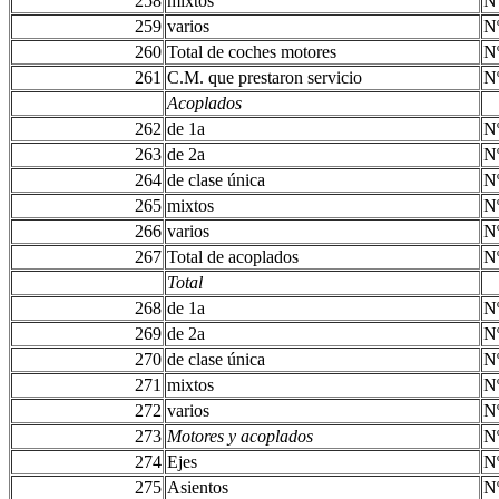
258
mixtos
N
259
varios
N
260
Total de coches motores
N
261
C.M. que prestaron servicio
N
Acoplados
262
de 1a
N
263
de 2a
N
264
de clase única
N
265
mixtos
N
266
varios
N
267
Total de acoplados
N
Total
268
de 1a
N
269
de 2a
N
270
de clase única
N
271
mixtos
N
272
varios
N
273
Motores y acoplados
N
274
Ejes
N
275
Asientos
N