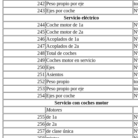
242
Peso propio por eje
to
243
Ejes por coche
N
Servicio eléctrico
244
Coche motor de 1a
N
245
Coche motor de 2a
N
246
Acoplados de 1a
N
247
Acoplados de 2a
N
248
Total de coches
N
249
Coches motor en servicio
N
250
Ejes
N
251
Asientos
N
252
Peso propio
to
253
Peso propio por eje
to
254
Ejes por coche
N
Servicio con coches motor
Motores
255
de 1a
N
256
de 2a
N
257
de clase única
N