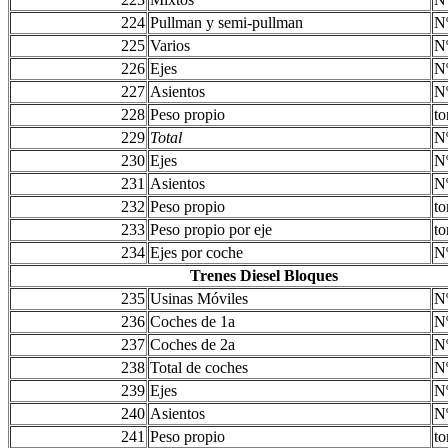
224
Pullman y semi-pullman
N
225
Varios
N
226
Ejes
N
227
Asientos
N
228
Peso propio
to
229
Total
N
230
Ejes
N
231
Asientos
N
232
Peso propio
to
233
Peso propio por eje
to
234
Ejes por coche
N
Trenes Diesel Bloques
235
Usinas Móviles
N
236
Coches de 1a
N
237
Coches de 2a
N
238
Total de coches
N
239
Ejes
N
240
Asientos
N
241
Peso propio
to