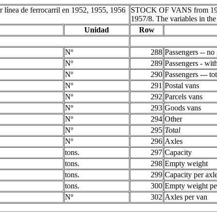
ea de ferrocarril en 1952, 1955, 1956
STOCK OF VANS from 1952 t
1957/8. The variables in the
Unidad
Row
Nº
288
Passengers -- no
Nº
289
Passengers - wit
Nº
290
Passengers --- tot
Nº
291
Postal vans
Nº
292
Parcels vans
Nº
293
Goods vans
Nº
294
Other
Nº
295
Total
Nº
296
Axles
tons.
297
Capacity
tons.
298
Empty weight
tons.
299
Capacity per axl
tons.
300
Empty weight pe
Nº
302
Axles per van