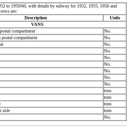
o 1959/60, with details by railway for 1952, 1955, 1956 and
 rows are:
Description
Units
VANS
 postal compartment
No.
h postal compartment
No.
al
No.
No.
No.
No.
No.
No.
No.
tons
tons
e
tons
r axle
tons
No.