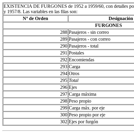
EXISTENCIA DE FURGONES de 1952 a 1959/60, con detalles por lín
y 1957/8. Las variables en las filas son:
Nº de Orden
Designación
FURGONES
288
Pasajeros - sin correo
289
Pasajeros - con correo
290
Pasajeros - total
291
Postales
292
Encomiendas
293
Carga
294
Otros
295
Total
296
Ejes
297
Carga máxima
298
Peso propio
299
Carga máx. por eje
300
Peso propio por eje
302
Ejes por furgón