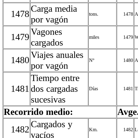
Carga media
1478
tons.
1478
A
por vagón
Vagones
1479
miles
1479
W
cargados
Viajes anuales
1480
Nº
1480
A
por vagón
Tiempo entre
1481
dos cargadas
Días
1481
T
sucesivas
Recorrido medio:
Avge.
Cargados y
1482
Km.
1482
L
vacíos