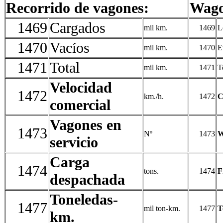
Recorrido de vagones:
Wago
1469
Cargados
mil km.
1469
L
1470
Vacíos
mil km.
1470
E
1471
Total
mil km.
1471
T
Velocidad
1472
km./h.
1472
C
comercial
Vagones en
1473
Nº
1473
W
servicio
Carga
1474
tons.
1474
F
despachada
Toneledas-
1477
mil ton-km.
1477
T
km.