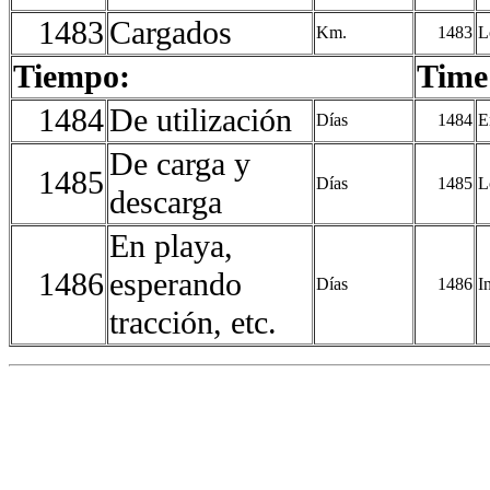
1483
Cargados
Km.
1483
L
Tiempo:
Time
1484
De utilización
Días
1484
E
De carga y
1485
Días
1485
L
descarga
En playa,
1486
esperando
Días
1486
I
tracción, etc.