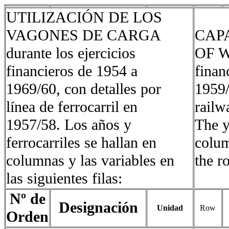
UTILIZACIÓN DE LOS
VAGONES DE CARGA
CAP
durante los ejercicios
OF W
financieros de 1954 a
finan
1969/60, con detalles por
1959/
línea de ferrocarril en
railw
1957/58. Los años y
The y
ferrocarriles se hallan en
colum
columnas y las variables en
the r
las siguientes filas:
Nº de
Designación
Unidad
Row
Orden