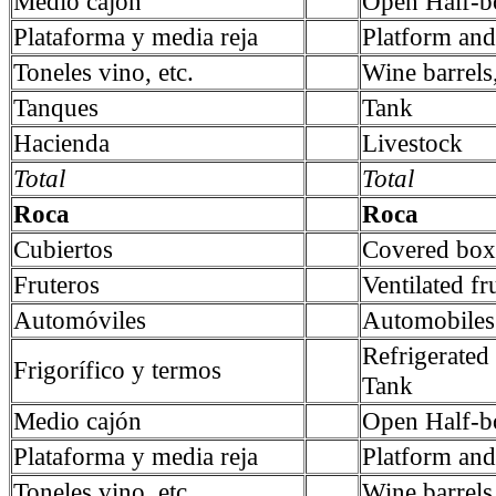
Medio cajón
Open Half-b
Plataforma y media reja
Platform and 
Toneles vino, etc.
Wine barrels,
Tanques
Tank
Hacienda
Livestock
Total
Total
Roca
Roca
Cubiertos
Covered box
Fruteros
Ventilated fru
Automóviles
Automobiles
Refrigerate
Frigorífico y termos
Tank
Medio cajón
Open Half-b
Plataforma y media reja
Platform and 
Toneles vino, etc.
Wine barrels,