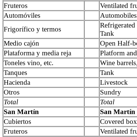
Fruteros
Ventilated fru
Automóviles
Automobiles
Refrigerate
Frigorífico y termos
Tank
Medio cajón
Open Half-b
Plataforma y media reja
Platform and 
Toneles vino, etc.
Wine barrels,
Tanques
Tank
Hacienda
Livestock
Otros
Sundry
Total
Total
San Martín
San Martín
Cubiertos
Covered box
Fruteros
Ventilated fru