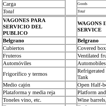
Carga
Goods
Total
Total
VAGONES PARA
WAGONS I
SERVICIO DEL
SERVICE
PUBLICO
Belgrano
Belgrano
Cubiertos
Covered box
Fruteros
Ventilated fru
Automóviles
Automobiles
Refrigerate
Frigorífico y termos
Tank
Medio cajón
Open Half-b
Plataforma y media reja
Platform and 
Toneles vino, etc.
Wine barrels,