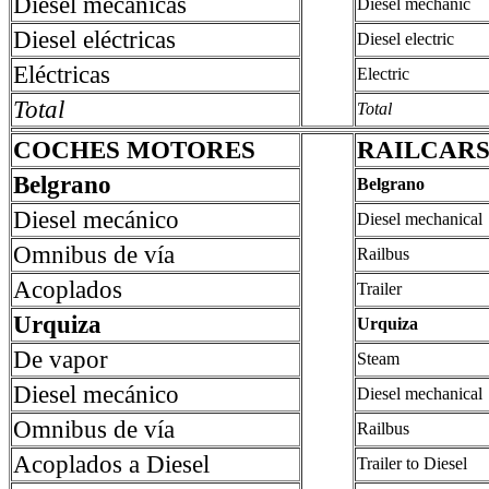
Diesel mecánicas
Diesel mechanic
Diesel eléctricas
Diesel electric
Eléctricas
Electric
Total
Total
COCHES MOTORES
RAILCAR
Belgrano
Belgrano
Diesel mecánico
Diesel mechanical
Omnibus de vía
Railbus
Acoplados
Trailer
Urquiza
Urquiza
De vapor
Steam
Diesel mecánico
Diesel mechanical
Omnibus de vía
Railbus
Acoplados a Diesel
Trailer to Diesel