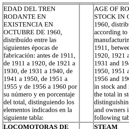
EDAD DEL TREN
AGE OF R
RODANTE EN
STOCK IN
EXISTENCIA EN
1960, distri
OCTUBRE DE 1960,
according to
distribuído entre las
manufacturin
siguientes épocas de
1911, betwe
fabricación: antes de 1911,
1920, 1921 
de 1911 a 1920, de 1921 a
1931 and 19
1930, de 1931 a 1940, de
1950, 1951 
1941 a 1950, de 1951 a
1956 and 19
1955 y de 1956 a 1960 por
in stock and 
su número y en porcentaje
the total in s
del total, distinguiendo los
distinguishin
elementos indicados en la
and owners i
siguiente tabla:
following tab
LOCOMOTORAS DE
STEAM