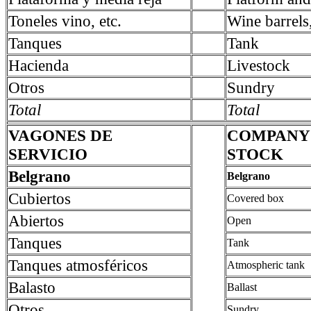
Toneles vino, etc.
Wine barrels,
Tanques
Tank
Hacienda
Livestock
Otros
Sundry
Total
Total
VAGONES DE
COMPANY'
SERVICIO
STOCK
Belgrano
Belgrano
Cubiertos
Covered box
Abiertos
Open
Tanques
Tank
Tanques atmosféricos
Atmospheric tank
Balasto
Ballast
Otros
Sundry