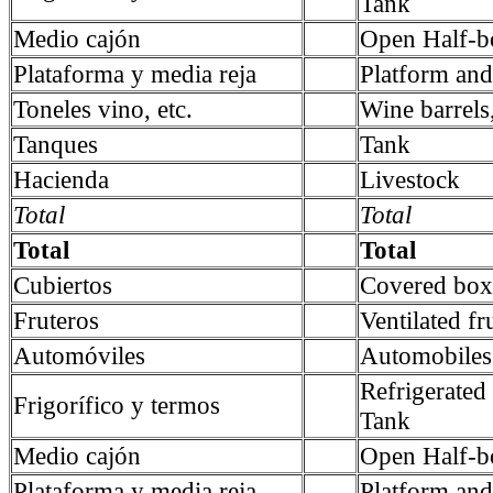
Tank
Medio cajón
Open Half-b
Plataforma y media reja
Platform and 
Toneles vino, etc.
Wine barrels,
Tanques
Tank
Hacienda
Livestock
Total
Total
Total
Total
Cubiertos
Covered box
Fruteros
Ventilated fru
Automóviles
Automobiles
Refrigerate
Frigorífico y termos
Tank
Medio cajón
Open Half-b
Plataforma y media reja
Platform and 