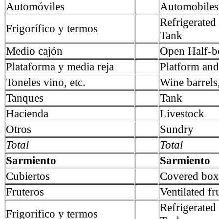
Automóviles
Automobiles
Refrigerate
Frigorífico y termos
Tank
Medio cajón
Open Half-b
Plataforma y media reja
Platform and 
Toneles vino, etc.
Wine barrels,
Tanques
Tank
Hacienda
Livestock
Otros
Sundry
Total
Total
Sarmiento
Sarmiento
Cubiertos
Covered box
Fruteros
Ventilated fru
Refrigerate
Frigorífico y termos