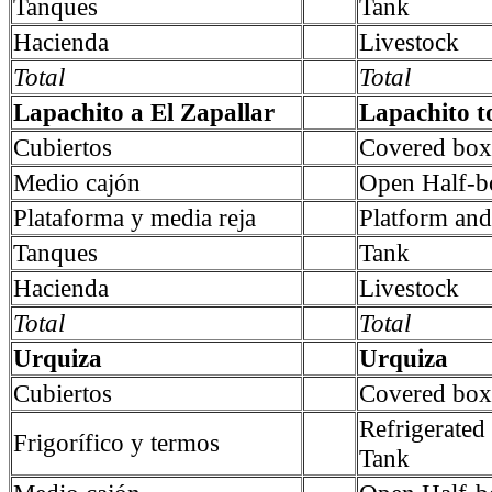
Tanques
Tank
Hacienda
Livestock
Total
Total
Lapachito a El Zapallar
Lapachito t
Cubiertos
Covered box
Medio cajón
Open Half-b
Plataforma y media reja
Platform and 
Tanques
Tank
Hacienda
Livestock
Total
Total
Urquiza
Urquiza
Cubiertos
Covered box
Refrigerate
Frigorífico y termos
Tank