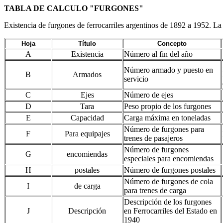
TABLA DE CALCULO "FURGONES"
Existencia de furgones de ferrocarriles argentinos de 1892 a 1952. La 
Hoja
Título
Concepto
A
Existencia
Número al fin del año
Número armado y puesto en
B
Armados
servicio
C
Ejes
Número de ejes
D
Tara
Peso propio de los furgones
E
Capacidad
Carga máxima en toneladas
Número de furgones para
F
Para equipajes
trenes de pasajeros
Número de furgones
G
encomiendas
especiales para encomiendas
H
postales
Número de furgones postales
Número de furgones de cola
I
de carga
para trenes de carga
Descripción de los furgones
J
Descripción
en Ferrocarriles del Estado en
1940