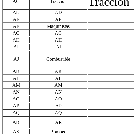
Tracción
AC
Tracción
AD
AD
AE
AE
AF
Maquinistas
AG
AG
AH
AH
AI
AI
AJ
Combustible
AK
AK
AL
AL
AM
AM
AN
AN
AO
AO
AP
AP
AQ
AQ
AR
AR
AS
Bombeo