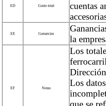
cuentas a
ED
Gasto total
accesoria
Ganancias
EE
Ganancias
la empres
Los total
ferrocarri
Dirección
Los datos
EF
Notas
incomplet
que se re