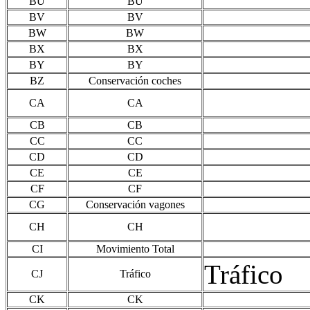
BU
BU
BV
BV
BW
BW
BX
BX
BY
BY
BZ
Conservación coches
CA
CA
CB
CB
CC
CC
CD
CD
CE
CE
CF
CF
CG
Conservación vagones
CH
CH
CI
Movimiento Total
Tráfico
CJ
Tráfico
CK
CK