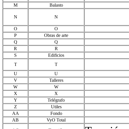
M
Balasto
N
N
O
O
P
Obras de arte
Q
Q
R
R
S
Edificios
T
T
U
U
V
Talleres
W
W
X
X
Y
Telégrafo
Z
Utiles
AA
Fondo
AB
VyO Total