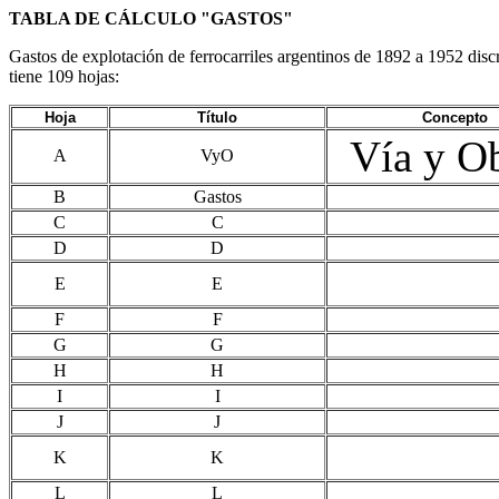
TABLA DE CÁLCULO "GASTOS"
Gastos de explotación de ferrocarriles argentinos de 1892 a 1952 disc
tiene 109 hojas:
Hoja
Título
Concepto
Vía y O
A
VyO
B
Gastos
C
C
D
D
E
E
F
F
G
G
H
H
I
I
J
J
K
K
L
L