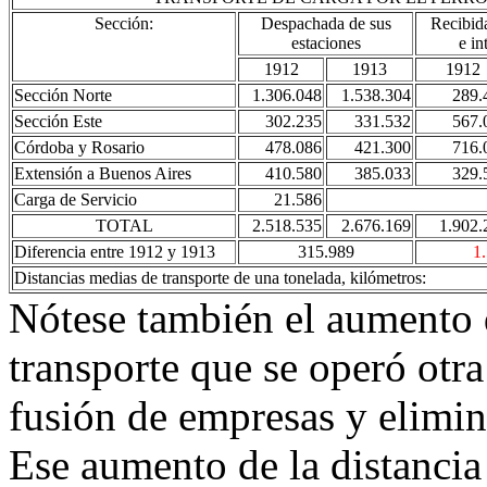
Sección:
Despachada de sus
Recibid
estaciones
e in
1912
1913
1912
Sección Norte
1.306.048
1.538.304
289.
Sección Este
302.235
331.532
567.
Córdoba y Rosario
478.086
421.300
716.
Extensión a Buenos Aires
410.580
385.033
329.
Carga de Servicio
21.586
TOTAL
2.518.535
2.676.169
1.902.
Diferencia entre 1912 y 1913
315.989
1
Distancias medias de transporte de una tonelada, kilómetros:
Nótese también el aumento d
transporte que se operó otr
fusión de empresas y elimin
Ese aumento de la distancia