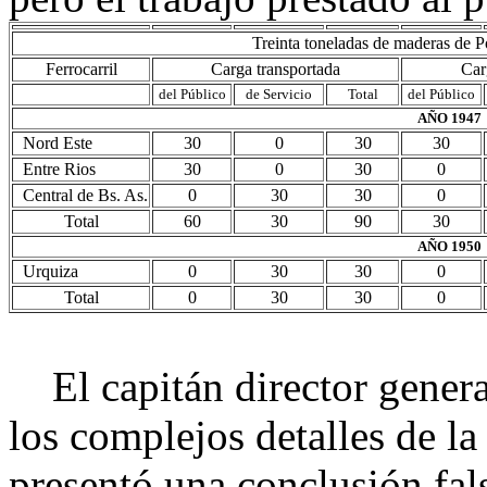
Treinta toneladas de maderas de P
Ferrocarril
Carga transportada
Car
del Público
de Servicio
Total
del Público
AÑO 1947
Nord Este
30
0
30
30
Entre Rios
30
0
30
0
Central de Bs. As.
0
30
30
0
Total
60
30
90
30
AÑO 1950
Urquiza
0
30
30
0
Total
0
30
30
0
El capitán director general
los complejos detalles de la 
presentó una conclusión fa