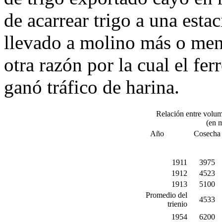
de acarrear trigo a una estac
llevado a molino más o men
otra razón por la cual el fer
ganó tráfico de harina.
Relación entre volum
(en m
Año
Cosecha
1911
3975
1912
4523
1913
5100
Promedio del
4533
trienio
1954
6200