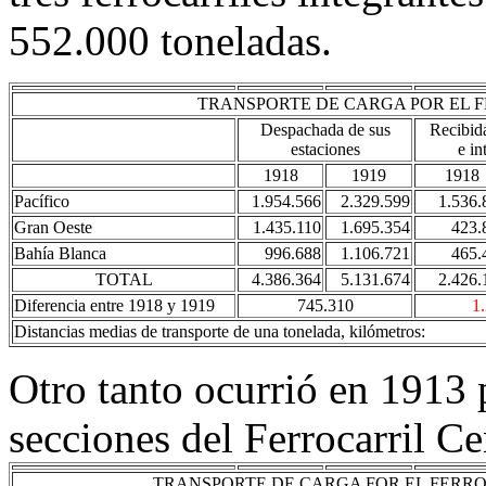
552.000 toneladas.
TRANSPORTE DE CARGA POR EL FER
Despachada de sus
Recibid
estaciones
e in
1918
1919
1918
Pacífico
1.954.566
2.329.599
1.536.
Gran Oeste
1.435.110
1.695.354
423.
Bahía Blanca
996.688
1.106.721
465.
TOTAL
4.386.364
5.131.674
2.426.
Diferencia entre 1918 y 1919
745.310
1
Distancias medias de transporte de una tonelada, kilómetros:
Otro tanto ocurrió en 1913 p
secciones del Ferrocarril C
TRANSPORTE DE CARGA FOR EL FERROC